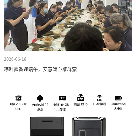
2026-06-18
粽叶飘香迎端午，艾意暖心聚群索